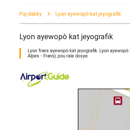
Paj dakèy
Lyon ayewopò kat jeyografik
Lyon ayewopò kat jeyografik
Lyon frans ayewopò kat jeyografik. Lyon ayewopò k
Alpes - Frans), pou rale dosye.