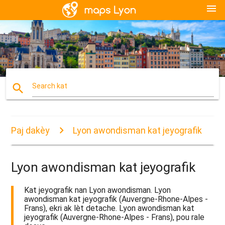
menu
search
Search kat
Paj dakèy
Lyon awondisman kat jeyografik
Lyon awondisman kat jeyografik
Kat jeyografik nan Lyon awondisman. Lyon
awondisman kat jeyografik (Auvergne-Rhone-Alpes -
Frans), ekri ak lèt detache. Lyon awondisman kat
jeyografik (Auvergne-Rhone-Alpes - Frans), pou rale